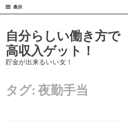
表
表示
示
コ
ン
テ
自分らしい働き方で
ン
ツ
高収入ゲット！
へ
ス
キ
貯金が出来るいい女！
ッ
プ
タグ:
夜勤手当