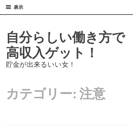
表
表示
示
コ
ン
テ
自分らしい働き方で
ン
ツ
高収入ゲット！
へ
ス
キ
貯金が出来るいい女！
ッ
プ
カテゴリー:
注意