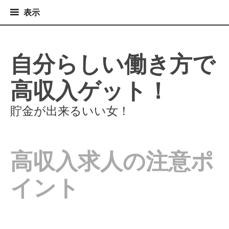
表
表示
示
コ
ン
テ
自分らしい働き方で
ン
ツ
高収入ゲット！
へ
ス
キ
貯金が出来るいい女！
ッ
プ
高収入求人の注意ポ
イント