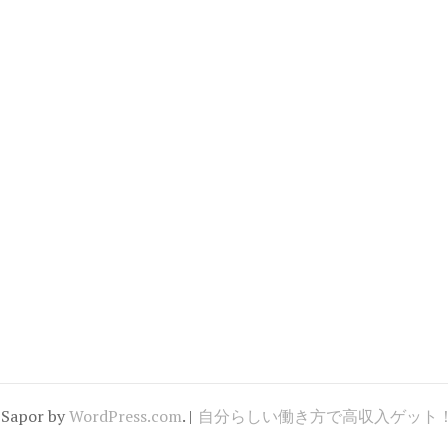
人
の
注
意
ポ
イ
ン
ト
 Sapor by
WordPress.com
.
|
自分らしい働き方で高収入ゲット