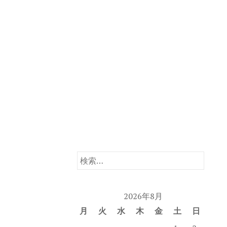
コ
ン
テ
ン
ツ
へ
ス
キ
ッ
プ
検
索:
2026年8月
月
火
水
木
金
土
日